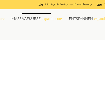
schedule
phone
Montag bis Freitag: nach
Vereinbarung
ore
expand_more
expand
MASSAGEKURSE
ENTSPANNEN