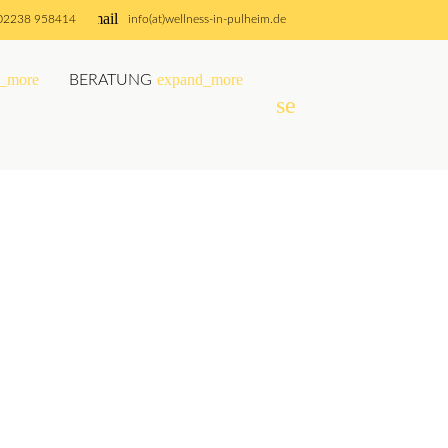
email
02238 958414
info(at)wellness-in-pulheim.de
_more
expand_more
BERATUNG
search
SUCHEN