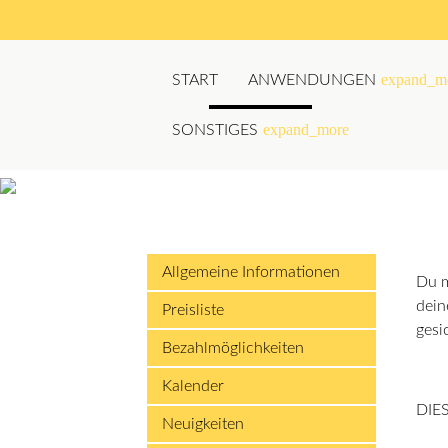
expand_m
START
ANWENDUNGEN
expand_more
SONSTIGES
Suchbegriffe
Allgemeine Informationen
Du m
dein
Preisliste
gesi
Bezahlmöglichkeiten
Kalender
DIE
Neuigkeiten