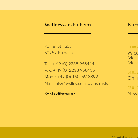
Adresse
Wellness-in-Pulheim
Kurz
Kölner Str. 25a
01.08.
50259 Pulheim
Wied
Mass
Mas
Tel.: + 49 (0) 2238 958414
Fax: + 49 (0) 2238 958415
04.01.
Mobil: +49 (0) 160 7613892
Onli
Mail:
info@wellness-in-pulheim.de
02.01.
News
Kontaktformular
© Wellness-in